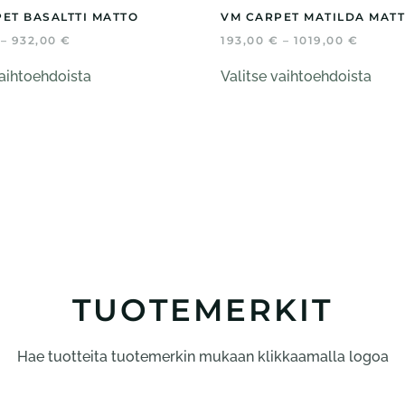
ET BASALTTI MATTO
VM CARPET MATILDA MAT
HINTALUOKKA:
HINTA
–
932,00
€
193,00
€
–
1019,00
€
177,00 €
193,00
Tällä
Tällä
-
-
vaihtoehdoista
Valitse vaihtoehdoista
tuotteella
tuott
932,00 €
1019,0
on
on
useampi
usea
muunnelma.
muun
Voit
Voit
tehdä
tehd
valinnat
valin
tuotteen
tuot
sivulla.
sivul
TUOTEMERKIT
Hae tuotteita tuotemerkin mukaan klikkaamalla logoa