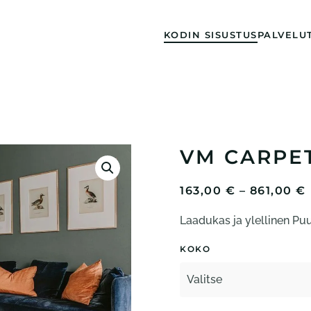
KODIN SISUSTUS
PALVELU
VM CARPE
163,00
€
–
861,00
€
Laadukas ja ylellinen Puut
-
KOKO