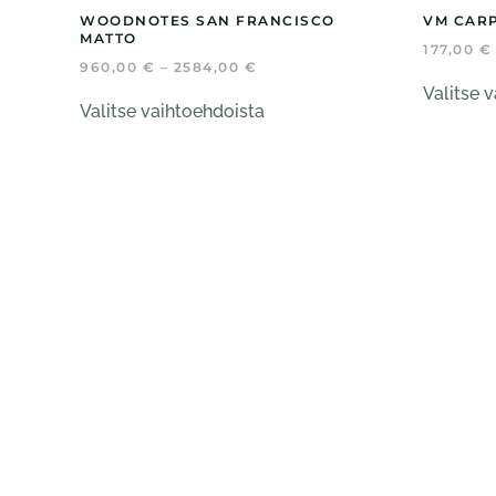
WOODNOTES SAN FRANCISCO
VM CARP
MATTO
177,00
€
HINTALUOKKA:
960,00
€
–
2584,00
€
960,00 €
Tällä
Valitse 
-
Valitse vaihtoehdoista
tuotteella
2584,00 €
on
useampi
muunnelma.
Voit
tehdä
valinnat
tuotteen
sivulla.