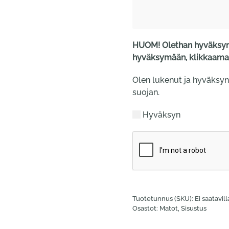
HUOM! Olethan hyväksyny
hyväksymään, klikkaamal
Olen lukenut ja hyväksyn
suojan.
Hyväksyn
Tuotetunnus (SKU):
Ei saatavil
Osastot:
Matot
,
Sisustus