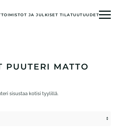
T
TOIMISTOT JA JULKISET TILAT
UUTUUDET
T PUUTERI MATTO
HINTALUOKKA:
163,00 €
eri sisustaa kotisi tyylillä.
861,00 €