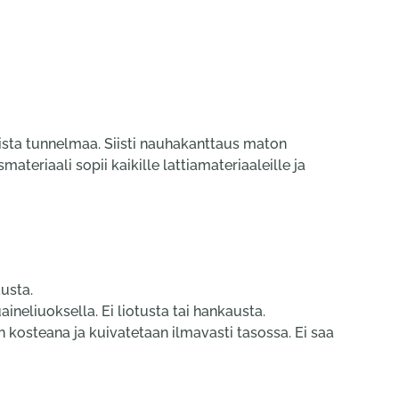
ollista tunnelmaa. Siisti nauhakanttaus maton
riaali sopii kaikille lattiamateriaaleille ja
austa.
eliuoksella. Ei liotusta tai hankausta.
n kosteana ja kuivatetaan ilmavasti tasossa. Ei saa