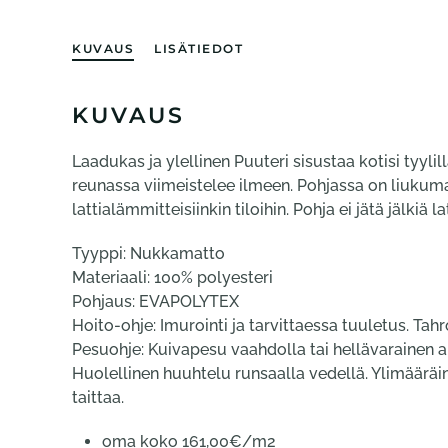
KUVAUS
LISÄTIEDOT
KUVAUS
Laadukas ja ylellinen Puuteri sisustaa kotisi tyylil
reunassa viimeistelee ilmeen. Pohjassa on liukuma
lattialämmitteisiinkin tiloihin. Pohja ei jätä jälkiä l
Tyyppi: Nukkamatto
Materiaali: 100% polyesteri
Pohjaus: EVAPOLYTEX
Hoito-ohje: Imurointi ja tarvittaessa tuuletus. Tahr
Pesuohje: Kuivapesu vaahdolla tai hellävarainen 
Huolellinen huuhtelu runsaalla vedellä. Ylimääräin
taittaa.
oma koko 161,00€/m2