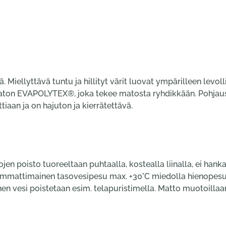
lä. Miellyttävä tuntu ja hillityt värit luovat ympärilleen lev
ton EVAPOLYTEX®, joka tekee matosta ryhdikkään. Pohjausmate
attiaan ja on hajuton ja kierrätettävä.
ojen poisto tuoreeltaan puhtaalla, kostealla liinalla, ei hank
ammattimainen tasovesipesu max. +30°C miedolla hienopesuain
en vesi poistetaan esim. telapuristimella. Matto muotoillaa