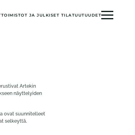
T
TOIMISTOT JA JULKISET TILAT
UUTUUDET
erustivat Artekin
kseen näyttelyiden
ta ovat suunnitelleet
t selkeyttä,