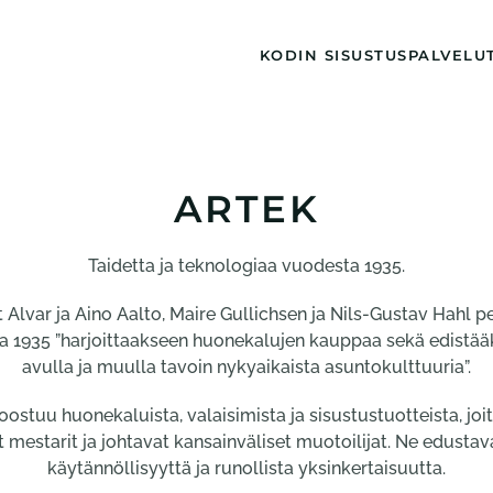
KODIN SISUSTUS
PALVELU
ARTEK
Taidetta ja teknologiaa vuodesta 1935.
t Alvar ja Aino Aalto, Maire Gullichsen ja Nils-Gustav Hahl p
a 1935 ”harjoittaakseen huonekalujen kauppaa sekä edistää
avulla ja muulla tavoin nykyaikaista asuntokulttuuria”.
stuu huonekaluista, valaisimista ja sisustustuotteista, joi
 mestarit ja johtavat kansainväliset muotoilijat. Ne edustava
käytännöllisyyttä ja runollista yksinkertaisuutta.