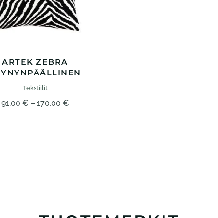
ARTEK ZEBRA
YYNYNPÄÄLLINEN
Tekstiilit
Hintaluokka:
91,00
€
–
170,00
€
91,00 €
–
170,00 €