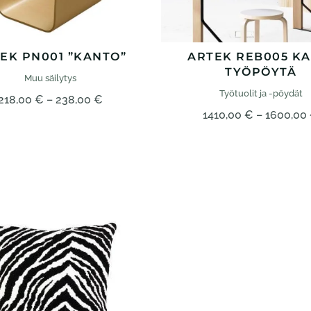
EK PN001 ”KANTO”
ARTEK REB005 KA
TYÖPÖYTÄ
Muu säilytys
Työtuolit ja -pöydät
Hintaluokka:
218,00
€
–
238,00
€
1410,00
€
–
1600,00
218,00 €
–
238,00 €