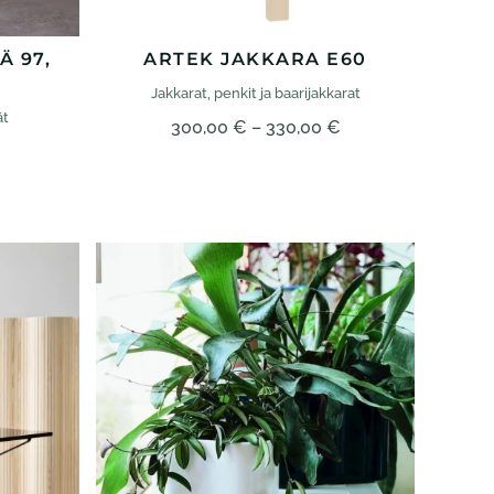
Ä 97,
ARTEK JAKKARA E60
Jakkarat, penkit ja baari­jakkarat
ät
Hintaluokka:
300,00
€
–
330,00
€
300,00 €
–
330,00 €