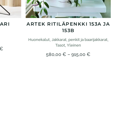
ARI
ARTEK RITILÄPENKKI 153A JA
153B
Huonekalut
,
Jakkarat, penkit ja baari­jakkarat
,
Tasot
,
Yleinen
Hintaluokka:
€
Hintaluokka:
580,00
€
–
915,00
€
1410,00 €
580,00 €
–
–
1600,00 €
915,00 €