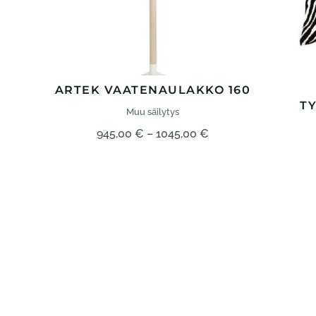
ARTEK VAATENAULAKKO 160
T
Muu säilytys
Hintaluokka:
945,00
€
–
1045,00
€
945,00 €
–
1045,00 €