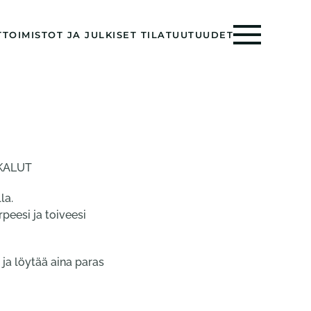
T
TOIMISTOT JA JULKISET TILAT
UUTUUDET
KALUT
la.
peesi ja toiveesi
 ja löytää aina paras