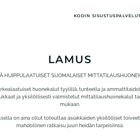
KODIN SISUSTUS
PALVELU
LAMUS
TÄ HUIPPULAATUISET SUOMALAISET MITTATILAUSHUONE
rkealaatuiset huonekalut tyylillä, tunteella ja ammattitaidol
ukkaat ja yksilöllisesti valmistetut mittatilaushuonekalut tar
mukaan.
la on aina ollut toteuttaa asiakkaiden yksilölliset toiveet
mahdollinen ratkaisu juuri heidän tarpeisiinsa.