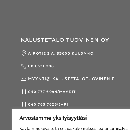
KALUSTETALO TUOVINEN OY
AIROTIE 2 A, 93600 KUUSAMO
08 8521 888
MYYNTI@ KALUSTETALOTUOVINEN.FI
040 777 6094/MAARIT
040 765 7625/JARI
Arvostamme yksityisyyttäsi
© Kalustetalo Tuovinen Oy |
Web Davas
Käytämme evästeitä selauskokemuksesi parantamiseksi,