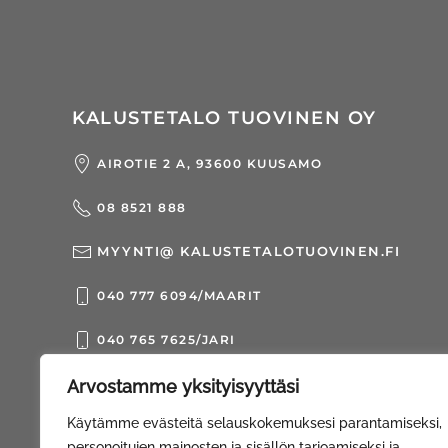
KALUSTETALO TUOVINEN OY
AIROTIE 2 A, 93600 KUUSAMO
08 8521 888
MYYNTI@ KALUSTETALOTUOVINEN.FI
040 777 6094/MAARIT
040 765 7625/JARI
Arvostamme yksityisyyttäsi
© Kalustetalo Tuovinen Oy |
Web Davas
Käytämme evästeitä selauskokemuksesi parantamiseksi,
personoitujen mainosten ja sisällön tarjoamiseksi ja