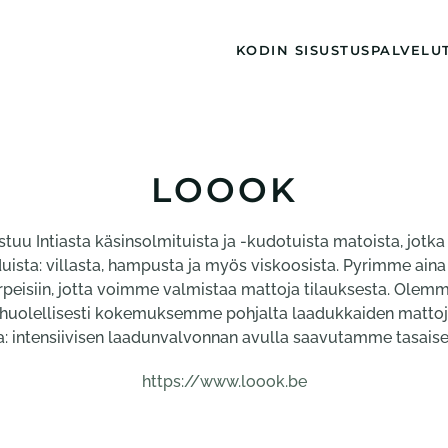
KODIN SISUSTUS
PALVELU
LOOOK
tuu Intiasta käsinsolmituista ja -kudotuista matoista, jotka
uista: villasta, hampusta ja myös viskoosista. Pyrimme ain
eisiin, jotta voimme valmistaa mattoja tilauksesta. Olem
huolellisesti kokemuksemme pohjalta laadukkaiden mattoj
a: intensiivisen laadunvalvonnan avulla saavutamme tasaise
https://www.loook.be