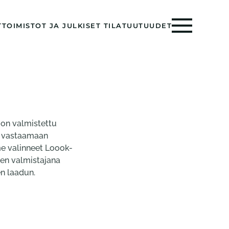
T
TOIMISTOT JA JULKISET TILAT
UUTUUDET
 on valmistettu
a vastaamaan
me valinneet Loook-
en valmistajana
n laadun.