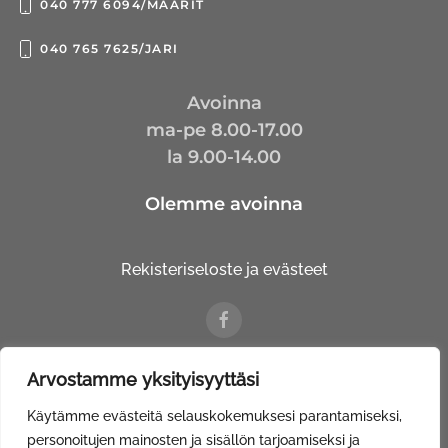
040 777 6094/MAARIT
040 765 7625/JARI
Avoinna
ma-pe 8.00-17.00
la 9.00-14.00
Olemme avoinna
Rekisteriseloste ja evästeet
Arvostamme yksityisyyttäsi
© Kalustetalo Tuovinen Oy |
Web Davas
Käytämme evästeitä selauskokemuksesi parantamiseksi,
personoitujen mainosten ja sisällön tarjoamiseksi ja