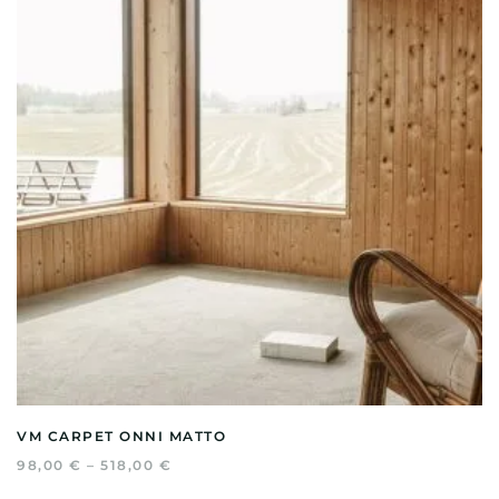
Voit
tehdä
valinnat
tuotteen
sivulla.
VM CARPET ONNI MATTO
HINTALUOKKA:
98,00
€
–
518,00
€
98,00 €
Tällä