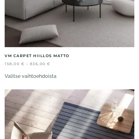
VM CARPET HIILLOS MATTO
HINTALUOKKA:
158,00
€
–
836,00
€
158,00 €
Tällä
-
Valitse vaihtoehdoista
tuotteella
836,00 €
on
useampi
muunnelma.
Voit
tehdä
valinnat
tuotteen
sivulla.