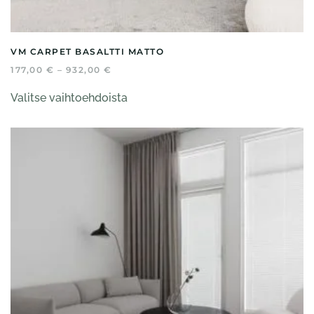
VM CARPET BASALTTI MATTO
HINTALUOKKA:
177,00
€
–
932,00
€
177,00 €
Tällä
-
Valitse vaihtoehdoista
tuotteella
932,00 €
on
useampi
muunnelma.
Voit
tehdä
valinnat
tuotteen
sivulla.