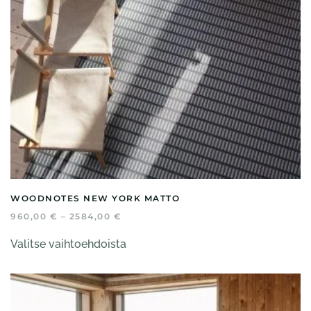
WOODNOTES NEW YORK MATTO
HINTALUOKKA:
960,00
€
–
2584,00
€
960,00 €
Tällä
-
Valitse vaihtoehdoista
tuotteella
2584,00 €
on
useampi
muunnelma.