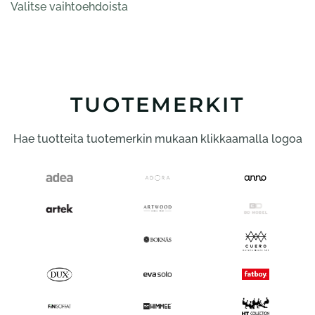
-
Valitse vaihtoehdoista
tuotteella
518,00 €
on
useampi
muunnelma.
Voit
tehdä
TUOTEMERKIT
valinnat
tuotteen
Hae tuotteita tuotemerkin mukaan klikkaamalla logoa
sivulla.