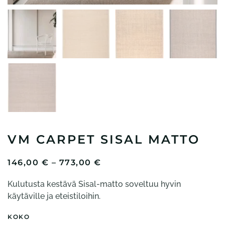
VM CARPET SISAL MATTO
HINTALUOKKA:
146,00
€
–
773,00
€
146,00 €
Kulutusta kestävä Sisal-matto soveltuu hyvin
-
773,00 €
käytäville ja eteistiloihin.
KOKO