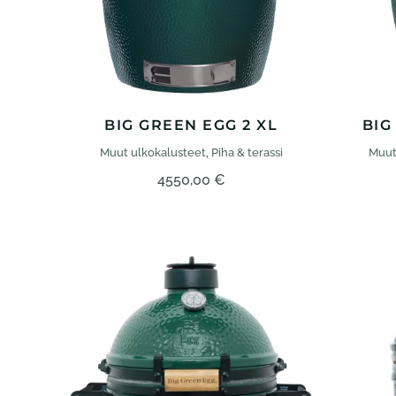
BIG GREEN EGG 2 XL
BIG
Muut ulko­kalusteet
,
Piha & terassi
Muut
4550,00
€