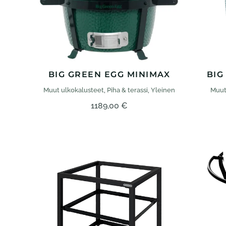
BIG GREEN EGG MINIMAX
BIG
Muut ulko­kalusteet
,
Piha & terassi
,
Yleinen
Muut
1189,00
€