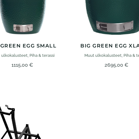
 GREEN EGG SMALL
BIG GREEN EGG XL
 ulko­kalusteet
,
Piha & terassi
Muut ulko­kalusteet
,
Piha & t
1115,00
€
2695,00
€