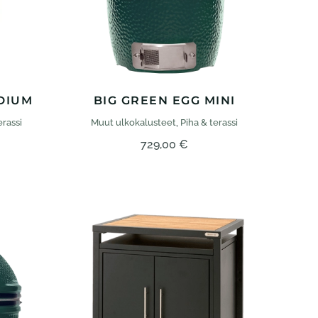
DIUM
BIG GREEN EGG MINI
erassi
Muut ulko­kalusteet
,
Piha & terassi
729,00
€