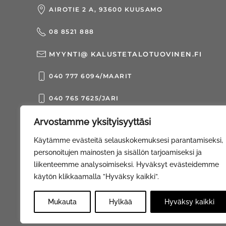
AIROTIE 2 A, 93600 KUUSAMO
08 8521 888
MYYNTI@ KALUSTETALOTUOVINEN.FI
040 777 6094/MAARIT
040 765 7625/JARI
Arvostamme yksityisyyttäsi
© Kalustetalo Tuovinen Oy |
Web Davas
Käytämme evästeitä selauskokemuksesi parantamiseksi,
personoitujen mainosten ja sisällön tarjoamiseksi ja
liikenteemme analysoimiseksi. Hyväksyt evästeidemme
käytön klikkaamalla ”Hyväksy kaikki”.
Mukauta
Hylkää
Hyväksy kaikki