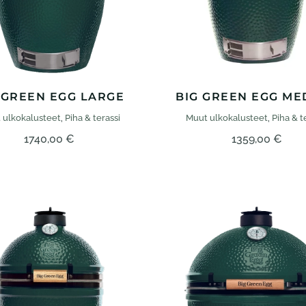
 GREEN EGG LARGE
BIG GREEN EGG ME
 ulko­kalusteet
,
Piha & terassi
Muut ulko­kalusteet
,
Piha & t
1740,00
€
1359,00
€