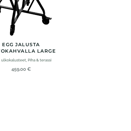
EGG JALUSTA
RTOKAHVALLA LARGE
 ulko­kalusteet
,
Piha & terassi
459,00
€