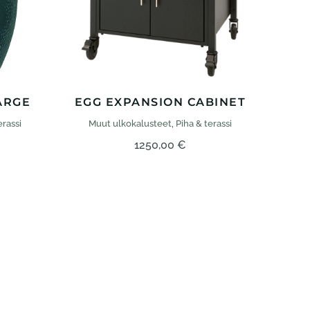
ARGE
EGG EXPANSION CABINET
erassi
Muut ulko­kalusteet
,
Piha & terassi
1250,00
€