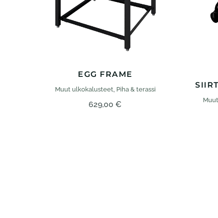
EGG FRAME
SII
Muut ulko­kalusteet
,
Piha & terassi
Muut
629,00
€