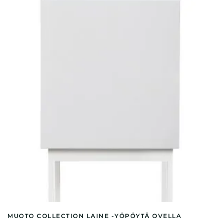
muunnelma.
Voit
tehdä
valinnat
tuotteen
sivulla.
MUOTO COLLECTION LAINE -YÖPÖYTÄ OVELLA