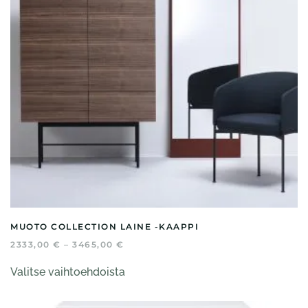
MUOTO COLLECTION LAINE -KAAPPI
HINTALUOKKA:
2333,00
€
–
3465,00
€
2333,00 €
Tällä
-
Valitse vaihtoehdoista
tuotteella
3465,00 €
on
useampi