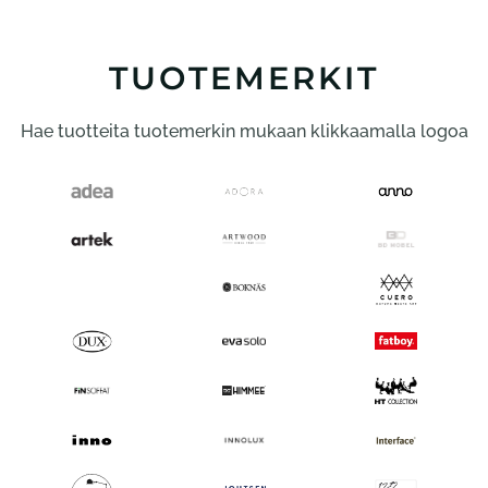
muunnelma.
Voit
tehdä
TUOTEMERKIT
valinnat
tuotteen
Hae tuotteita tuotemerkin mukaan klikkaamalla logoa
sivulla.