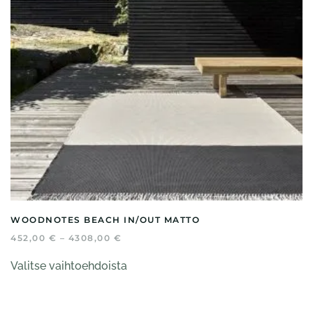
WOODNOTES BEACH IN/OUT MATTO
HINTALUOKKA:
452,00
€
–
4308,00
€
452,00 €
Tällä
-
Valitse vaihtoehdoista
tuotteella
4308,00 €
on
useampi