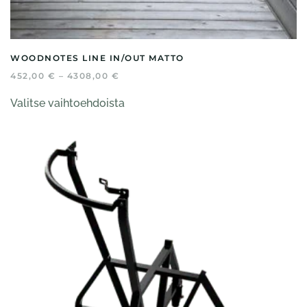
WOODNOTES LINE IN/OUT MATTO
HINTALUOKKA:
452,00
€
–
4308,00
€
452,00 €
Tällä
-
Valitse vaihtoehdoista
tuotteella
4308,00 €
on
useampi
muunnelma.
Voit
tehdä
valinnat
tuotteen
sivulla.