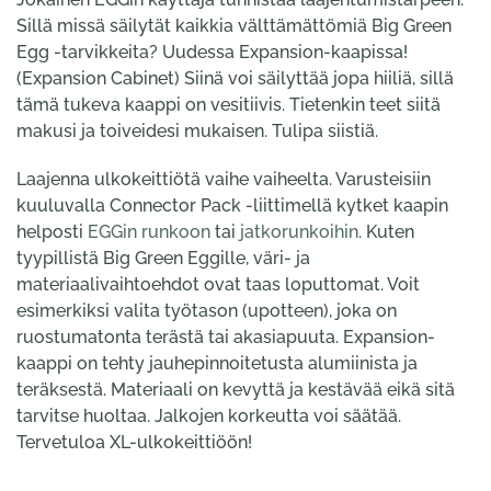
Sillä missä säilytät kaikkia välttämättömiä Big Green
Egg -tarvikkeita? Uudessa Expansion-kaapissa!
(Expansion Cabinet) Siinä voi säilyttää jopa hiiliä, sillä
tämä tukeva kaappi on vesitiivis. Tietenkin teet siitä
makusi ja toiveidesi mukaisen. Tulipa siistiä.
Laajenna ulkokeittiötä vaihe vaiheelta. Varusteisiin
kuuluvalla Connector Pack -liittimellä kytket kaapin
helposti
EGGin runkoon
tai
jatkorunkoihin
. Kuten
tyypillistä Big Green Eggille, väri- ja
materiaalivaihtoehdot ovat taas loputtomat. Voit
esimerkiksi valita työtason (upotteen), joka on
ruostumatonta terästä tai akasiapuuta. Expansion-
kaappi on tehty jauhepinnoitetusta alumiinista ja
teräksestä. Materiaali on kevyttä ja kestävää eikä sitä
tarvitse huoltaa. Jalkojen korkeutta voi säätää.
Tervetuloa XL-ulkokeittiöön!