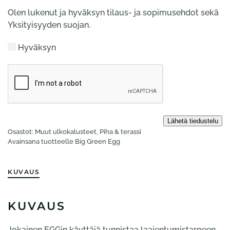
Olen lukenut ja hyväksyn tilaus- ja sopimusehdot sekä
Yksityisyyden suojan.
Hyväksyn
Osastot:
Muut ulko­kalusteet
,
Piha & terassi
Avainsana tuotteelle
Big Green Egg
KUVAUS
KUVAUS
Jokainen EGGin käyttäjä tunnistaa laajentumistarpeen.