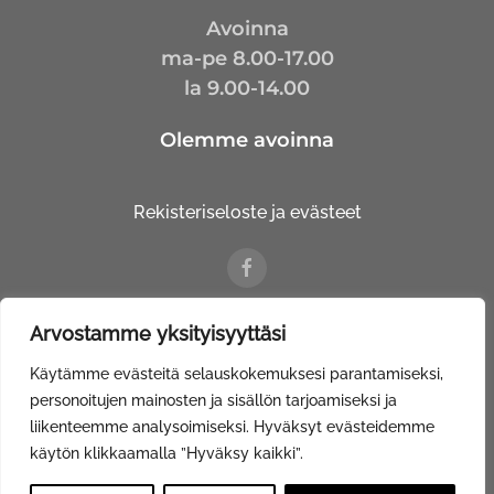
Avoinna
ma-pe 8.00-17.00
la 9.00-14.00
Olemme avoinna
Rekisteriseloste ja evästeet
Arvostamme yksityisyyttäsi
© Kalustetalo Tuovinen Oy |
Web Davas
Käytämme evästeitä selauskokemuksesi parantamiseksi,
personoitujen mainosten ja sisällön tarjoamiseksi ja
liikenteemme analysoimiseksi. Hyväksyt evästeidemme
käytön klikkaamalla ”Hyväksy kaikki”.