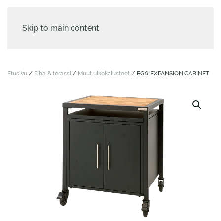
Skip to main content
Etusivu
/
Piha & terassi
/
Muut ulko­kalusteet
/ EGG EXPANSION CABINET