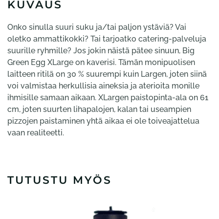
KUVAUS
Onko sinulla suuri suku ja/tai paljon ystäviä? Vai
oletko ammattikokki? Tai tarjoatko catering-palveluja
suurille ryhmille? Jos jokin näistä pätee sinuun, Big
Green Egg XLarge on kaverisi. Tämän monipuolisen
laitteen ritilä on 30 % suurempi kuin Largen, joten siinä
voi valmistaa herkullisia aineksia ja aterioita monille
ihmisille samaan aikaan. XLargen paistopinta-ala on 61
cm, joten suurten lihapalojen, kalan tai useampien
pizzojen paistaminen yhtä aikaa ei ole toiveajattelua
vaan realiteetti.
TUTUSTU MYÖS