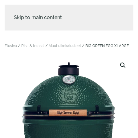
Skip to main content
Etusivu
/
Piha & terassi
/
Muut ulko­kalusteet
/ BIG GREEN EGG XLARGE