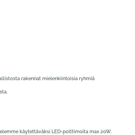
llistosta rakennat mielenkiintoisia ryhmiä
sta.
sittelemme käytettäväksi LED-polttimoita max 20W,