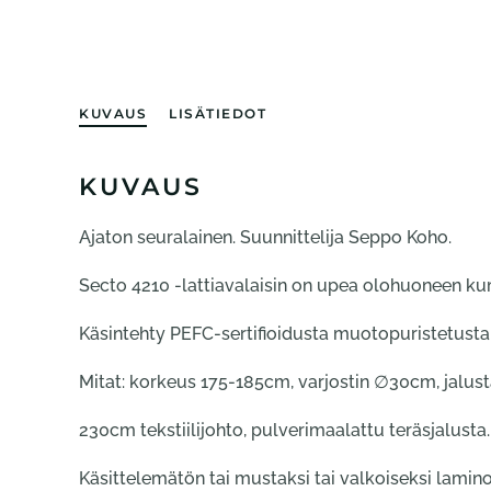
KUVAUS
LISÄTIEDOT
KUVAUS
Ajaton seuralainen. Suunnittelija Seppo Koho.
Secto 4210 -lattiavalaisin on upea olohuoneen kum
Käsintehty PEFC-sertifioidusta muotopuristetusta
Mitat: korkeus 175-185cm, varjostin ∅30cm, jalu
230cm tekstiilijohto, pulverimaalattu teräsjalusta.
Käsittelemätön tai mustaksi tai valkoiseksi lamin