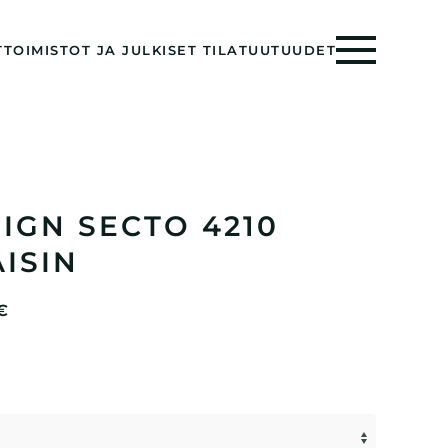
T
TOIMISTOT JA JULKISET TILAT
UUTUUDET
IGN SECTO 4210
ISIN
HINTALUOKKA:
€
1130,00 €
-
1180,00 €