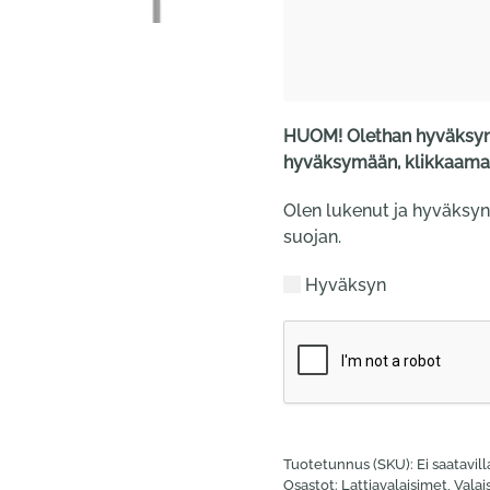
HUOM! Olethan hyväksyny
hyväksymään, klikkaamal
Olen lukenut ja hyväksyn
suojan.
Hyväksyn
Tuotetunnus (SKU):
Ei saatavil
Osastot:
Lattia­valaisimet
,
Valai