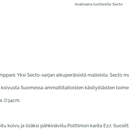
Avainsana tuotteelle
Secto
ppani. Yksi Secto-sarjan alkuperäisistä malleista. Secto ma
 koivusta Suomessa ammattitaitoisten käsityöläisten toime
sta ∅34cm.
oitu koivu ja lisäksi pähkinäviilu.Polttimon kanta E27, Suo