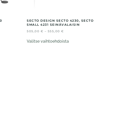
0
SECTO DESIGN SECTO 4230, SECTO
SMALL 4231 SEINÄVALAISIN
ALUOKKA:
HINTALUOKKA:
505,00
€
–
555,00
€
00 €
505,00 €
Tällä
-
Valitse vaihtoehdoista
eella
tuotteella
00 €
555,00 €
on
mpi
useampi
nelma.
muunnelma.
Voit
ä
tehdä
nat
valinnat
teen
tuotteen
la.
sivulla.