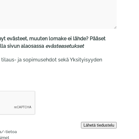
t evästeet, muuten lomake ei lähde? Pääset
la sivun alaosassa
evästeasetukset
 tilaus- ja sopimusehdot sekä Yksityisyyden
la/-tietoa
simet