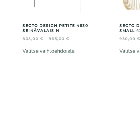
SECTO DESIGN PETITE 4630
SECTO D
SEINÄVALAISIN
SMALL 4
HINTALUOKKA:
805,00
€
–
965,00
€
950,00
805,00 €
Tällä
-
Valitse vaihtoehdoista
Valitse 
tuotteella
965,00 €
on
useampi
muunnelma.
Voit
tehdä
valinnat
tuotteen
sivulla.