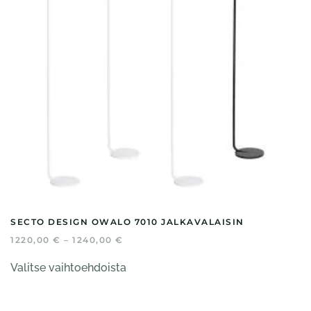
tuotteen
sivulla.
SECTO DESIGN OWALO 7010 JALKAVALAISIN
HINTALUOKKA:
1220,00
€
–
1240,00
€
1220,00 €
Tällä
-
Valitse vaihtoehdoista
tuotteella
1240,00 €
on
useampi