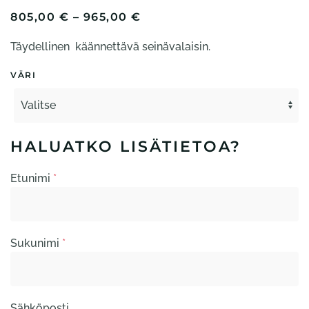
HINTALUOKKA:
805,00
€
–
965,00
€
805,00 €
Täydellinen käännettävä seinävalaisin.
-
965,00 €
VÄRI
HALUATKO LISÄTIETOA?
Etunimi
*
Sukunimi
*
Sähköposti