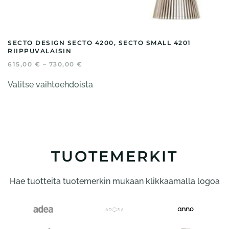
SECTO DESIGN SECTO 4200, SECTO SMALL 4201
RIIPPUVALAISIN
HINTALUOKKA:
615,00
€
–
730,00
€
615,00 €
Tällä
-
Valitse vaihtoehdoista
tuotteella
730,00 €
on
useampi
muunnelma.
Voit
tehdä
TUOTEMERKIT
valinnat
tuotteen
Hae tuotteita tuotemerkin mukaan klikkaamalla logoa
sivulla.