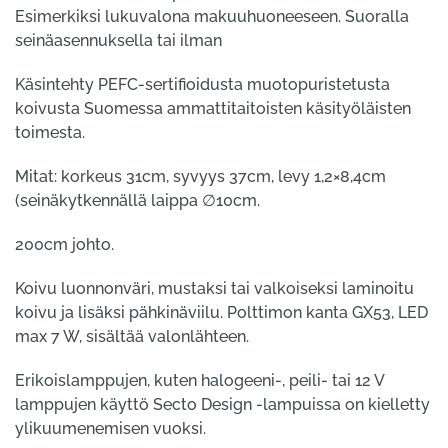
Esimerkiksi lukuvalona makuuhuoneeseen. Suoralla
seinäasennuksella tai ilman
Käsintehty PEFC-sertifioidusta muotopuristetusta
koivusta Suomessa ammattitaitoisten käsityöläisten
toimesta.
Mitat: korkeus 31cm, syvyys 37cm, levy 1,2×8,4cm
(seinäkytkennällä laippa ∅10cm.
200cm johto.
Koivu luonnonväri, mustaksi tai valkoiseksi laminoitu
koivu ja lisäksi pähkinäviilu. Polttimon kanta GX53, LED
max 7 W, sisältää valonlähteen.
Erikoislamppujen, kuten halogeeni-, peili- tai 12 V
lamppujen käyttö Secto Design -lampuissa on kielletty
ylikuumenemisen vuoksi.