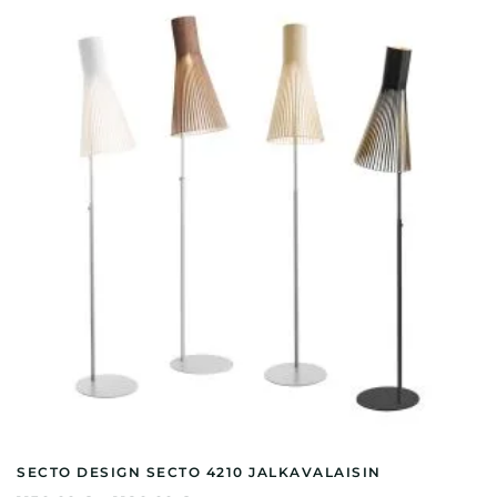
muunnelma.
Voit
tehdä
valinnat
tuotteen
sivulla.
SECTO DESIGN SECTO 4210 JALKAVALAISIN