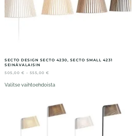
SECTO DESIGN SECTO 4230, SECTO SMALL 4231
SEINÄVALAISIN
HINTALUOKKA:
505,00
€
–
555,00
€
505,00 €
Tällä
-
Valitse vaihtoehdoista
tuotteella
555,00 €
on
useampi
muunnelma.
Voit
tehdä
valinnat