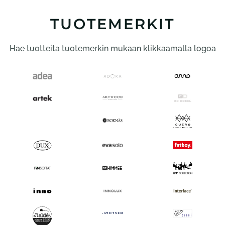
Voit
tehdä
TUOTEMERKIT
valinnat
tuotteen
Hae tuotteita tuotemerkin mukaan klikkaamalla logoa
sivulla.