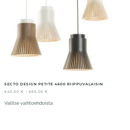
SECTO DESIGN PETITE 4600 RIIPPUVALAISIN
HINTALUOKKA:
645,00
€
–
685,00
€
645,00 €
Tällä
-
Valitse vaihtoehdoista
tuotteella
685,00 €
on
useampi
muunnelma.