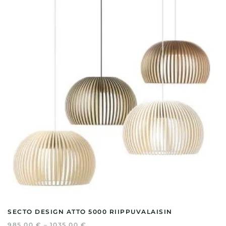
SECTO DESIGN ATTO 5000 RIIPPUVALAISIN
HINTALUOKKA:
985,00
€
–
1035,00
€