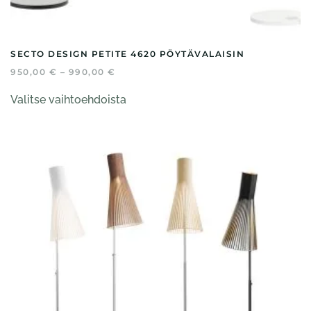
SECTO DESIGN PETITE 4620 PÖYTÄVALAISIN
HINTALUOKKA:
950,00
€
–
990,00
€
950,00 €
Tällä
-
Valitse vaihtoehdoista
tuotteella
990,00 €
on
useampi
muunnelma.
Voit
tehdä
valinnat
tuotteen
sivulla.