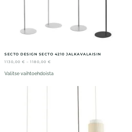
SECTO DESIGN SECTO 4210 JALKAVALAISIN
HINTALUOKKA:
1130,00
€
–
1180,00
€
1130,00 €
Tällä
-
Valitse vaihtoehdoista
tuotteella
1180,00 €
on
useampi
muunnelma.
Voit
tehdä
valinnat
tuotteen
sivulla.