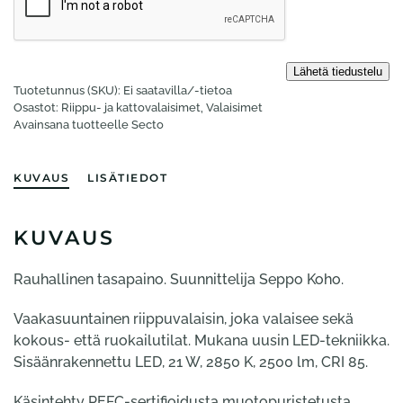
Tuotetunnus (SKU):
Ei saatavilla/-tietoa
Osastot:
Riippu- ja katto­valaisimet
,
Valaisimet
Avainsana tuotteelle
Secto
KUVAUS
LISÄTIEDOT
KUVAUS
Rauhallinen tasapaino. Suunnittelija Seppo Koho.
Vaakasuuntainen riippuvalaisin, joka valaisee sekä
kokous- että ruokailutilat. Mukana uusin LED-tekniikka.
Sisäänrakennettu LED, 21 W, 2850 K, 2500 lm, CRI 85.
Käsintehty PEFC-sertifioidusta muotopuristetusta