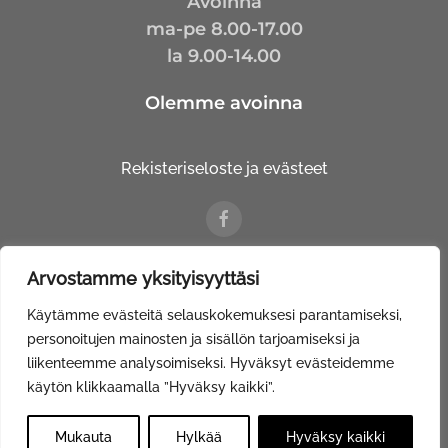
Avoinna
ma-pe 8.00-17.00
la 9.00-14.00
Olemme avoinna
Rekisteriseloste ja evästeet
Arvostamme yksityisyyttäsi
© Kalustetalo Tuovinen Oy |
Web Davas
Käytämme evästeitä selauskokemuksesi parantamiseksi,
personoitujen mainosten ja sisällön tarjoamiseksi ja
liikenteemme analysoimiseksi. Hyväksyt evästeidemme
käytön klikkaamalla ”Hyväksy kaikki”.
Mukauta
Hylkää
Hyväksy kaikki