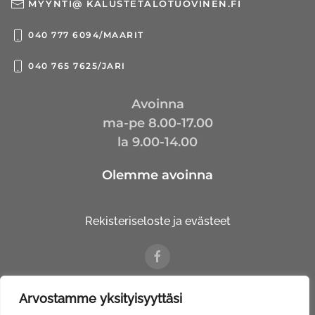
MYYNTI@ KALUSTETALOTUOVINEN.FI
040 777 6094/MAARIT
040 765 7625/JARI
Avoinna
ma-pe 8.00-17.00
la 9.00-14.00
Olemme avoinna
Rekisteriseloste ja evästeet
Arvostamme yksityisyyttäsi
© Kalustetalo Tuovinen Oy |
Web Davas