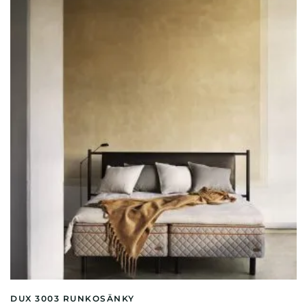
muunnelma.
Voit
tehdä
valinnat
tuotteen
sivulla.
DUX 3003 RUNKOSÄNKY