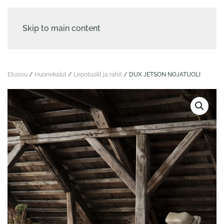
Skip to main content
Etusivu
/
Huonekalut
/
Lepotuolit ja rahit
/ DUX JETSON NOJATUOLI