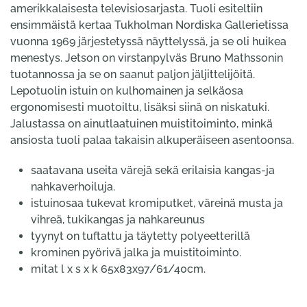
amerikkalaisesta televisiosarjasta. Tuoli esiteltiin
ensimmäistä kertaa Tukholman Nordiska Gallerietissa
vuonna 1969 järjestetyssä näyttelyssä, ja se oli huikea
menestys. Jetson on virstanpylväs Bruno Mathssonin
tuotannossa ja se on saanut paljon jäljittelijöitä.
Lepotuolin istuin on kulhomainen ja selkäosa
ergonomisesti muotoiltu, lisäksi siinä on niskatuki.
Jalustassa on ainutlaatuinen muistitoiminto, minkä
ansiosta tuoli palaa takaisin alkuperäiseen asentoonsa.
saatavana useita värejä sekä erilaisia kangas-ja
nahkaverhoiluja.
istuinosaa tukevat kromiputket, väreinä musta ja
vihreä, tukikangas ja nahkareunus
tyynyt on tuftattu ja täytetty polyeetterillä
krominen pyörivä jalka ja muistitoiminto.
mitat l x s x k 65x83x97/61/40cm.