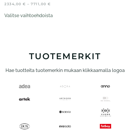
HINTALUOKKA:
2334,00
€
–
7711,00
€
2334,00 €
Tällä
-
Valitse vaihtoehdoista
tuotteella
7711,00 €
on
useampi
muunnelma.
Voit
tehdä
TUOTEMERKIT
valinnat
tuotteen
Hae tuotteita tuotemerkin mukaan klikkaamalla logoa
sivulla.