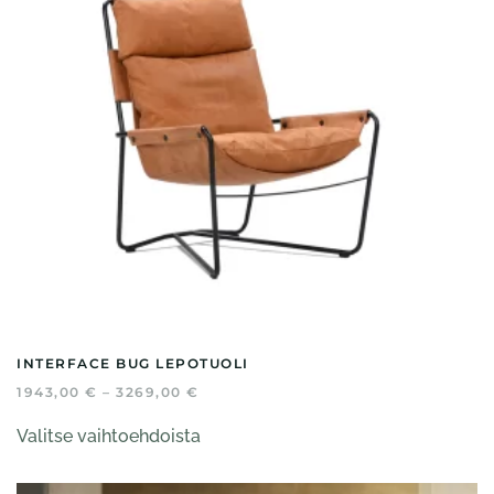
tuotteen
sivulla.
INTERFACE BUG LEPOTUOLI
HINTALUOKKA:
1943,00
€
–
3269,00
€
1943,00 €
Tällä
-
Valitse vaihtoehdoista
tuotteella
3269,00 €
on
useampi