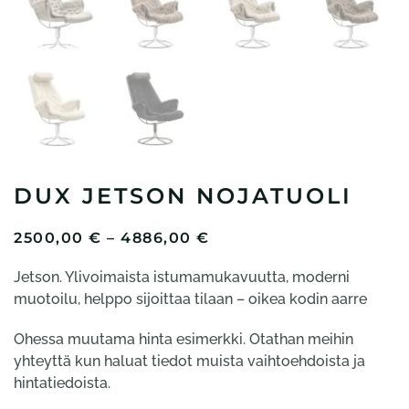
DUX JETSON NOJATUOLI
HINTALUOKKA:
2500,00
€
–
4886,00
€
2500,00 €
Jetson. Ylivoimaista istumamukavuutta, moderni
-
4886,00 €
muotoilu, helppo sijoittaa tilaan – oikea kodin aarre
Ohessa muutama hinta esimerkki. Otathan meihin
yhteyttä kun haluat tiedot muista vaihtoehdoista ja
hintatiedoista.