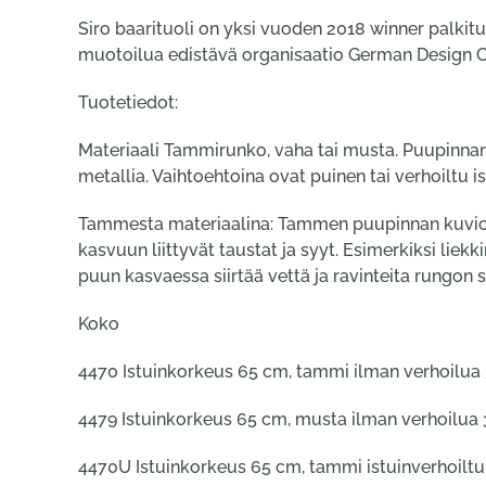
Siro baarituoli on yksi vuoden 2018 winner palkit
muotoilua edistävä organisaatio German Design 
Tuotetiedot:
Materiaali Tammirunko, vaha tai musta. Puupinnan
metallia. Vaihtoehtoina ovat puinen tai verhoiltu is
Tammesta materiaalina: Tammen puupinnan kuviovaiht
kasvuun liittyvät taustat ja syyt. Esimerkiksi liek
puun kasvaessa siirtää vettä ja ravinteita rungon s
Koko
4470 Istuinkorkeus 65 cm, tammi ilman verhoilua 
4479 Istuinkorkeus 65 cm, musta ilman verhoilua 3
4470U Istuinkorkeus 65 cm, tammi istuinverhoiltu 