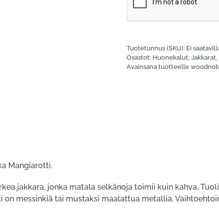
Tuotetunnus (SKU):
Ei saatavil
Osastot:
Huonekalut
,
Jakkarat, 
Avainsana tuotteelle
woodnot
ka Mangiarotti.
rkea jakkara, jonka matala selkänoja toimii kuin kahva. Tuo
i on messinkiä tai mustaksi maalattua metallia. Vaihtoehtoina