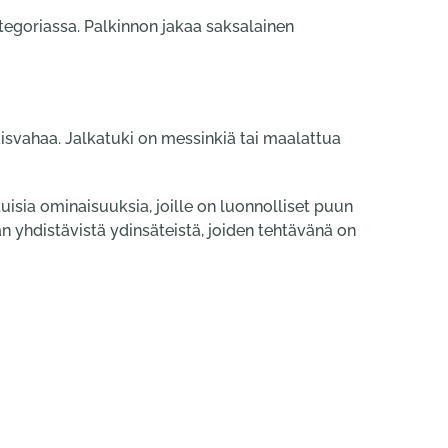
tegoriassa. Palkinnon jakaa saksalainen
isvahaa. Jalkatuki on messinkiä tai maalattua
uisia ominaisuuksia, joille on luonnolliset puun
an yhdistävistä ydinsäteistä, joiden tehtävänä on