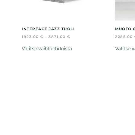
INTERFACE JAZZ TUOLI
MUOTO 
HINTALUOKKA:
1923,00
€
–
3871,00
€
2285,00
1923,00 €
Tällä
-
Valitse vaihtoehdoista
Valitse 
tuotteella
3871,00 €
on
useampi
muunnelma.
Voit
tehdä
valinnat
tuotteen
sivulla.