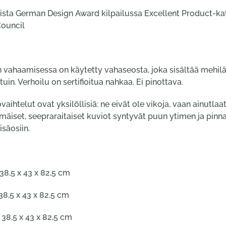
uista German Design Award kilpailussa Excellent Product-ka
Council
 vahaamisessa on käytetty vahaseosta, joka sisältää mehilä
tuin. Verhoilu on sertifioitua nahkaa. Ei pinottava.
elut ovat yksilöllisiä: ne eivät ole vikoja, vaan ainutlaat
kimäiset, seepraraitaiset kuviot syntyvät puun ytimen ja pinn
isäosiin.
38,5 x 43 x 82,5 cm
8,5 x 43 x 82,5 cm
38,5 x 43 x 82,5 cm