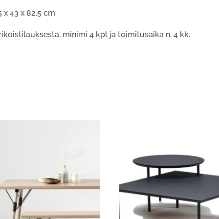
5 x 43 x 82,5 cm
koistilauksesta, minimi 4 kpl ja toimitusaika n. 4 kk.