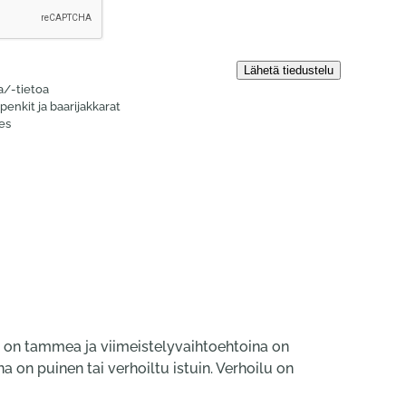
la/-tietoa
penkit ja baari­jakkarat
es
li on tammea ja viimeistelyvaihtoehtoina on
 on puinen tai verhoiltu istuin. Verhoilu on