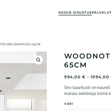
KODIN SISUSTUS
PALVELU
ES SIRO BAARITUOLI 65CM
WOODNOTE
65CM
994,00
€
–
1094,00
Siro baarituoli on kaunii
matala selkänoja toimii k
VÄRI