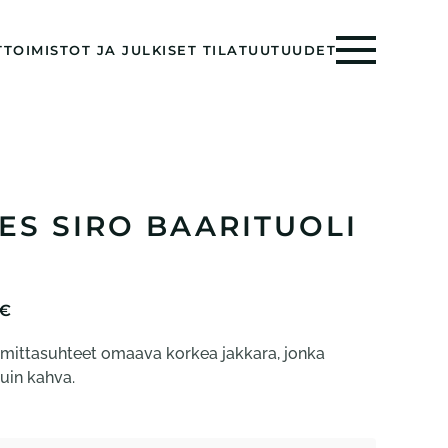
T
TOIMISTOT JA JULKISET TILAT
UUTUUDET
S SIRO BAARITUOLI
HINTALUOKKA:
€
994,00 €
t mittasuhteet omaava korkea jakkara, jonka
-
1094,00 €
uin kahva.