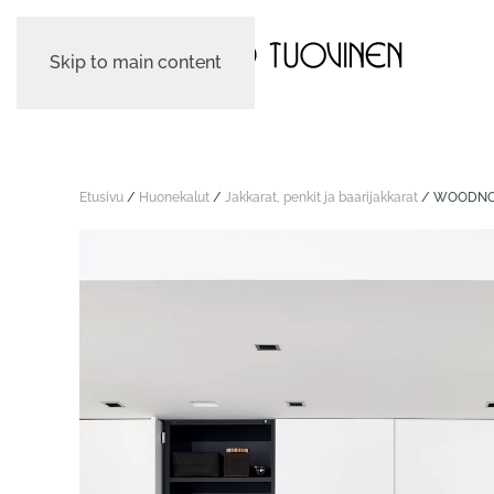
Skip to main content
Etusivu
/
Huonekalut
/
Jakkarat, penkit ja baari­jakkarat
/ WOODNOT