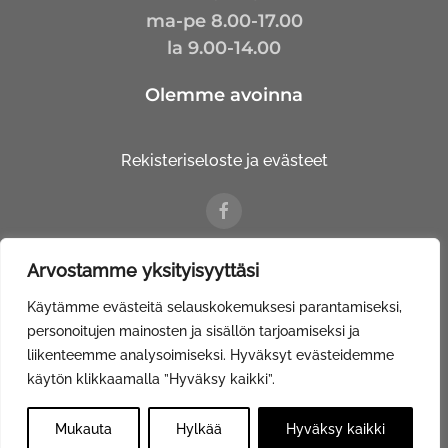
ma-pe 8.00-17.00
la 9.00-14.00
Olemme avoinna
Rekisteriseloste ja evästeet
Arvostamme yksityisyyttäsi
© Kalustetalo Tuovinen Oy |
Web Davas
Käytämme evästeitä selauskokemuksesi parantamiseksi,
personoitujen mainosten ja sisällön tarjoamiseksi ja
liikenteemme analysoimiseksi. Hyväksyt evästeidemme
käytön klikkaamalla ”Hyväksy kaikki”.
Mukauta
Hylkää
Hyväksy kaikki