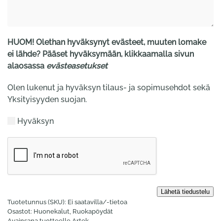
HUOM! Olethan hyväksynyt evästeet, muuten lomake
ei lähde? Pääset hyväksymään, klikkaamalla sivun
alaosassa
evästeasetukset
Olen lukenut ja hyväksyn tilaus- ja sopimusehdot sekä
Yksityisyyden suojan.
Hyväksyn
Tuotetunnus (SKU):
Ei saatavilla/-tietoa
Osastot:
Huonekalut
,
Ruokapöydät
Avainsana tuotteelle
Artek