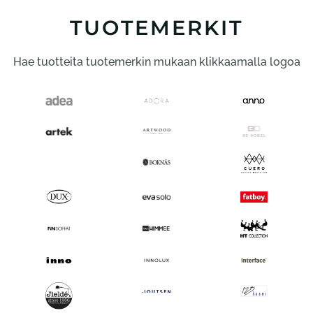
tehdä
TUOTEMERKIT
valinnat
tuotteen
Hae tuotteita tuotemerkin mukaan klikkaamalla logoa
sivulla.