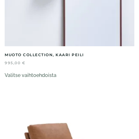
MUOTO COLLECTION, KAARI PEILI
995,00
€
Tällä
Valitse vaihtoehdoista
tuotteella
on
useampi
muunnelma.
Voit
tehdä
valinnat
tuotteen
sivulla.