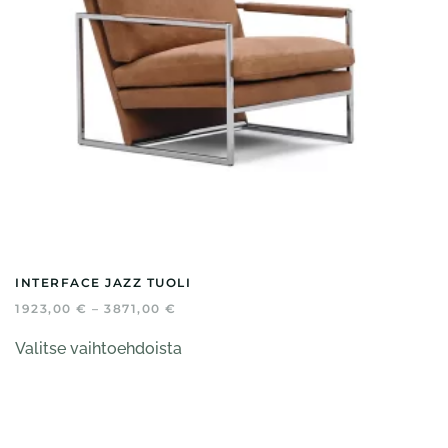
INTERFACE JAZZ TUOLI
HINTALUOKKA:
1923,00
€
–
3871,00
€
1923,00 €
Tällä
-
Valitse vaihtoehdoista
tuotteella
3871,00 €
on
useampi
muunnelma.
Voit