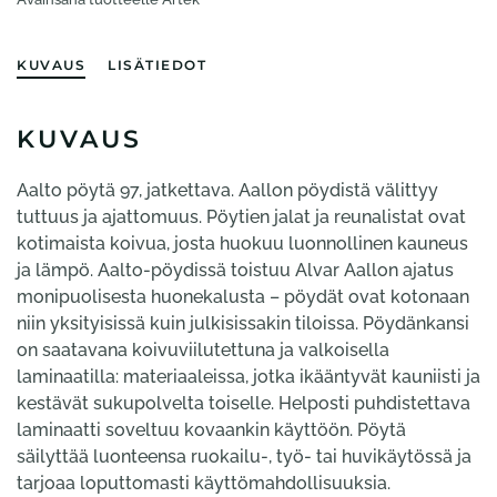
KUVAUS
LISÄTIEDOT
KUVAUS
Aalto pöytä 97, jatkettava. Aallon pöydistä välittyy
tuttuus ja ajattomuus. Pöytien jalat ja reunalistat ovat
kotimaista koivua, josta huokuu luonnollinen kauneus
ja lämpö. Aalto-pöydissä toistuu Alvar Aallon ajatus
monipuolisesta huonekalusta – pöydät ovat kotonaan
niin yksityisissä kuin julkisissakin tiloissa. Pöydänkansi
on saatavana koivuviilutettuna ja valkoisella
laminaatilla: materiaaleissa, jotka ikääntyvät kauniisti ja
kestävät sukupolvelta toiselle. Helposti puhdistettava
laminaatti soveltuu kovaankin käyttöön. Pöytä
säilyttää luonteensa ruokailu-, työ- tai huvikäytössä ja
tarjoaa loputtomasti käyttömahdollisuuksia.