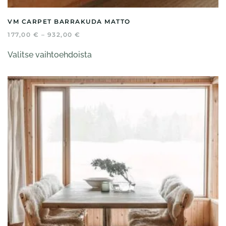
VM CARPET BARRAKUDA MATTO
HINTALUOKKA:
177,00
€
–
932,00
€
177,00 €
Tällä
-
Valitse vaihtoehdoista
tuotteella
932,00 €
on
useampi
muunnelma.
Voit
tehdä
valinnat
tuotteen
sivulla.