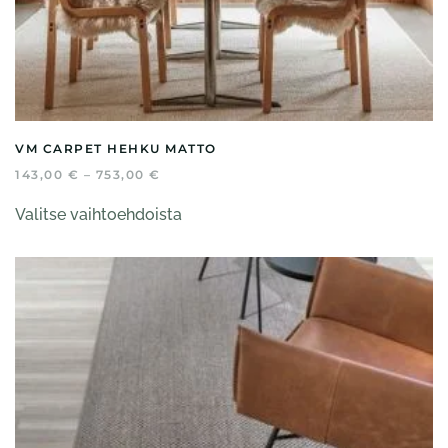
VM CARPET HEHKU MATTO
HINTALUOKKA:
143,00
€
–
753,00
€
143,00 €
Tällä
-
Valitse vaihtoehdoista
tuotteella
753,00 €
on
useampi
muunnelma.
Voit
tehdä
valinnat
tuotteen
sivulla.