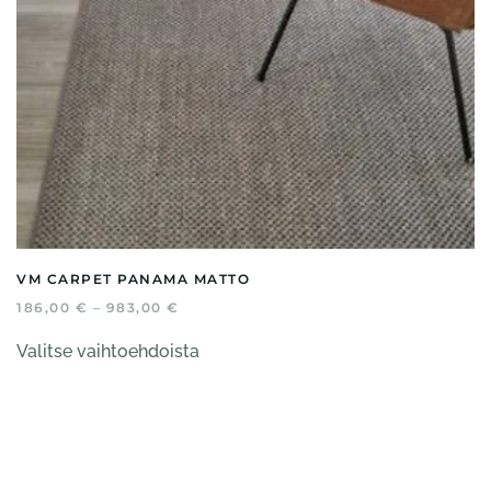
VM CARPET PANAMA MATTO
HINTALUOKKA:
186,00
€
–
983,00
€
186,00 €
Tällä
-
Valitse vaihtoehdoista
tuotteella
983,00 €
on
useampi
muunnelma.
Voit
tehdä