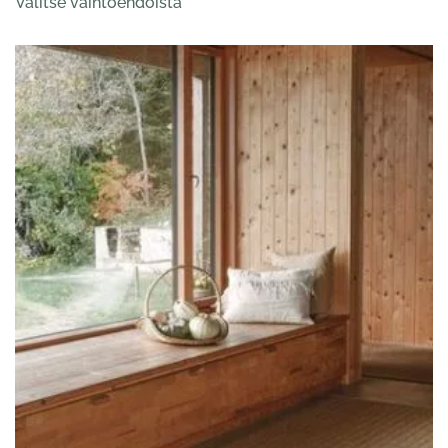
Valitse vaihtoehdoista
tuotteella
518,00 €
on
useampi
muunnelma.
Voit
tehdä
valinnat
tuotteen
sivulla.