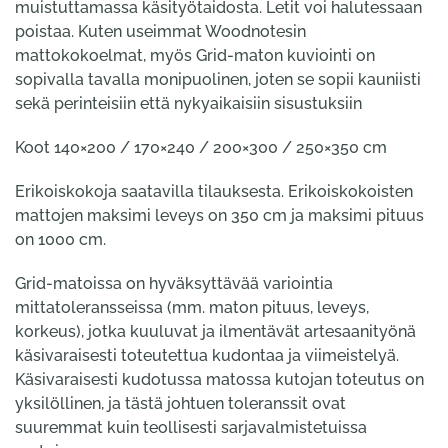
muistuttamassa käsityötaidosta. Letit voi halutessaan
poistaa. Kuten useimmat Woodnotesin
mattokokoelmat, myös Grid-maton kuviointi on
sopivalla tavalla monipuolinen, joten se sopii kauniisti
sekä perinteisiin että nykyaikaisiin sisustuksiin
Koot 140×200 / 170×240 / 200×300 / 250×350 cm
Erikoiskokoja saatavilla tilauksesta. Erikoiskokoisten
mattojen maksimi leveys on 350 cm ja maksimi pituus
on 1000 cm.
Grid-matoissa on hyväksyttävää variointia
mittatoleransseissa (mm. maton pituus, leveys,
korkeus), jotka kuuluvat ja ilmentävät artesaanityönä
käsivaraisesti toteutettua kudontaa ja viimeistelyä.
Käsivaraisesti kudotussa matossa kutojan toteutus on
yksilöllinen, ja tästä johtuen toleranssit ovat
suuremmat kuin teollisesti sarjavalmistetuissa