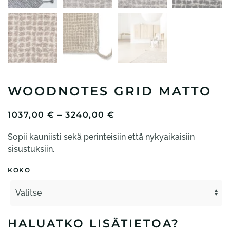
WOODNOTES GRID MATTO
HINTALUOKKA:
1037,00
€
–
3240,00
€
1037,00 €
Sopii kauniisti sekä perinteisiin että nykyaikaisiin
-
3240,00 €
sisustuksiin.
KOKO
HALUATKO LISÄTIETOA?