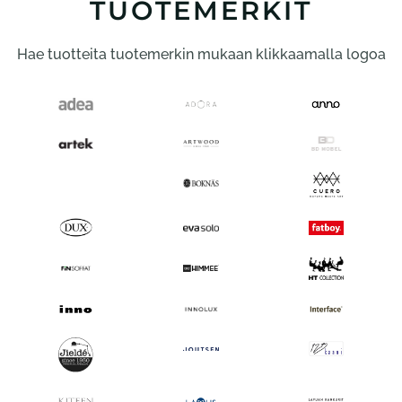
TUOTEMERKIT
valinnat
tuotteen
Hae tuotteita tuotemerkin mukaan klikkaamalla logoa
sivulla.