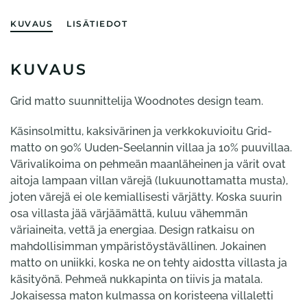
KUVAUS
LISÄTIEDOT
KUVAUS
Grid matto suunnittelija Woodnotes design team.
Käsinsolmittu, kaksivärinen ja verkkokuvioitu Grid-
matto on 90% Uuden-Seelannin villaa ja 10% puuvillaa.
Värivalikoima on pehmeän maanläheinen ja värit ovat
aitoja lampaan villan värejä (lukuunottamatta musta),
joten värejä ei ole kemiallisesti värjätty. Koska suurin
osa villasta jää värjäämättä, kuluu vähemmän
väriaineita, vettä ja energiaa. Design ratkaisu on
mahdollisimman ympäristöystävällinen. Jokainen
matto on uniikki, koska ne on tehty aidostta villasta ja
käsityönä. Pehmeä nukkapinta on tiivis ja matala.
Jokaisessa maton kulmassa on koristeena villaletti