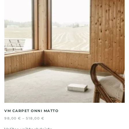
VM CARPET ONNI MATTO
HINTALUOKKA:
98,00
€
–
518,00
€
98,00 €
Tällä
-