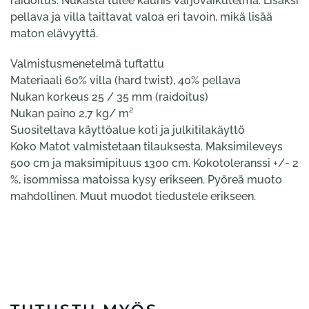
raidoitus. Nukasta tulee kaunis varjovaikutelma. Lisäksi
pellava ja villa taittavat valoa eri tavoin, mikä lisää
maton elävyyttä.
Valmistusmenetelmä tuftattu
Materiaali 60% villa (hard twist), 40% pellava
Nukan korkeus 25 / 35 mm (raidoitus)
Nukan paino 2,7 kg/ m²
Suositeltava käyttöalue koti ja julkitilakäyttö
Koko Matot valmistetaan tilauksesta. Maksimileveys
500 cm ja maksimipituus 1300 cm. Kokotoleranssi +/- 2
%, isommissa matoissa kysy erikseen. Pyöreä muoto
mahdollinen. Muut muodot tiedustele erikseen.