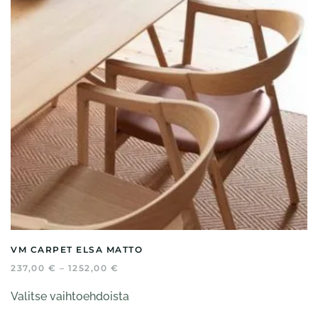
valinnat
tuotteen
sivulla.
VM CARPET ELSA MATTO
HINTALUOKKA:
237,00
€
–
1252,00
€
237,00 €
Tällä
-
Valitse vaihtoehdoista
tuotteella
1252,00 €
on