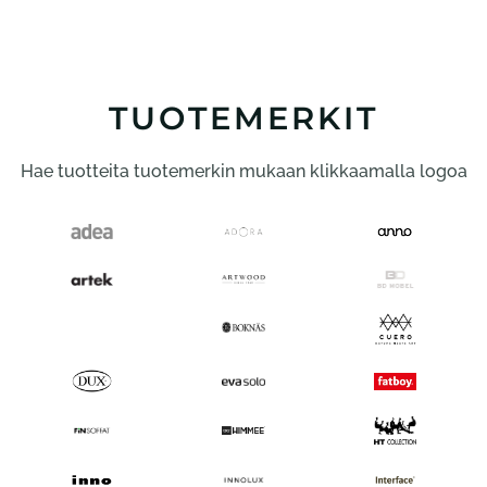
useampi
muunnelma.
Voit
tehdä
TUOTEMERKIT
valinnat
tuotteen
Hae tuotteita tuotemerkin mukaan klikkaamalla logoa
sivulla.