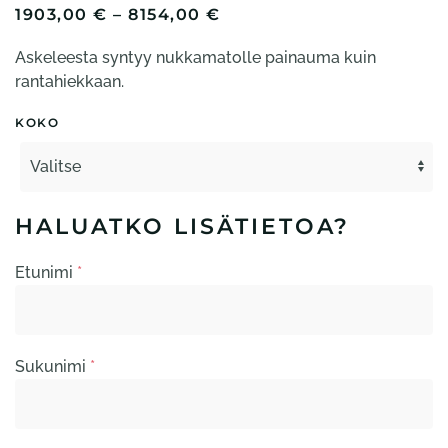
HINTALUOKKA:
1903,00
€
–
8154,00
€
1903,00 €
Askeleesta syntyy nukkamatolle painauma kuin
-
8154,00 €
rantahiekkaan.
KOKO
HALUATKO LISÄTIETOA?
Etunimi
*
Sukunimi
*