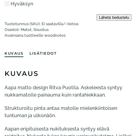
Hyväksyn
Tuotetunnus (SKU):
Ei saatavilla/-tietoa
Osastot:
Matot
,
Sisustus
Avainsana tuotteelle
woodnotes
KUVAUS
LISÄTIEDOT
KUVAUS
Aapa matto design Ritva Puotila. Askeleesta syntyy
nukkamatolle painauma kuin rantahiekkaan.
Strukturoitu pinta antaa matolle mielenkiintoisen
tuntuman ja ulkonäön.
Aapan eripituisesta nukituksesta syntyy elävä