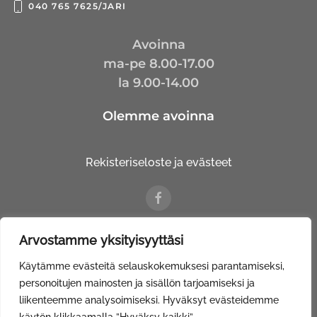
040 765 7625/JARI
Avoinna
ma-pe 8.00-17.00
la 9.00-14.00
Olemme avoinna
Rekisteriseloste ja evästeet
Arvostamme yksityisyyttäsi
© Kalustetalo Tuovinen Oy |
Web Davas
Käytämme evästeitä selauskokemuksesi parantamiseksi,
personoitujen mainosten ja sisällön tarjoamiseksi ja
liikenteemme analysoimiseksi. Hyväksyt evästeidemme