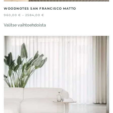
WOODNOTES SAN FRANCISCO MATTO
HINTALUOKKA:
960,00
€
–
2584,00
€
960,00 €
Tällä
-
Valitse vaihtoehdoista
tuotteella
2584,00 €
on
useampi
muunnelma.
Voit
tehdä
valinnat
tuotteen
sivulla.