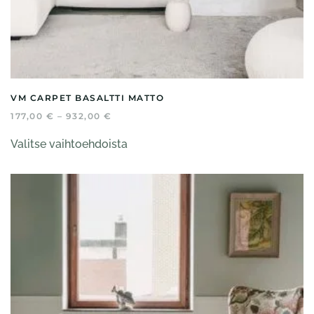
VM CARPET BASALTTI MATTO
HINTALUOKKA:
177,00
€
–
932,00
€
177,00 €
Tällä
-
Valitse vaihtoehdoista
tuotteella
932,00 €
on
useampi
muunnelma.
Voit
tehdä
valinnat
tuotteen
sivulla.