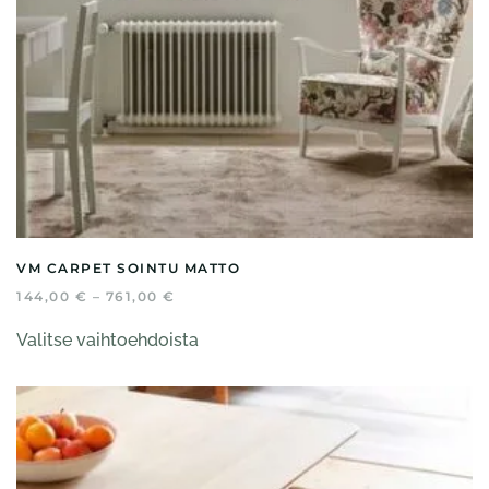
VM CARPET SOINTU MATTO
HINTALUOKKA:
144,00
€
–
761,00
€
144,00 €
Tällä
-
Valitse vaihtoehdoista
tuotteella
761,00 €
on
useampi
muunnelma.
Voit
tehdä