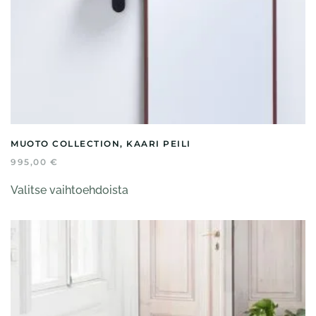
MUOTO COLLECTION, KAARI PEILI
995,00
€
Tällä
Valitse vaihtoehdoista
tuotteella
on
useampi
muunnelma.
Voit
tehdä
valinnat
tuotteen