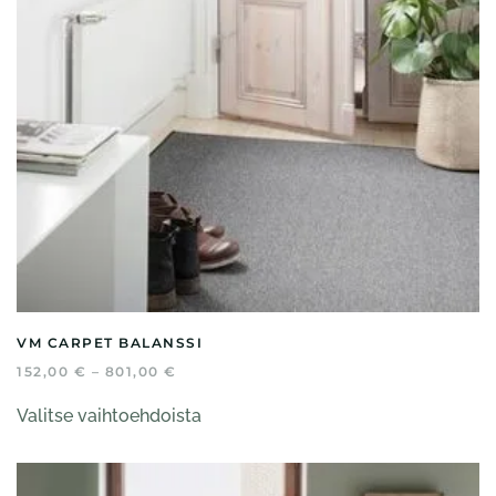
sivulla.
VM CARPET BALANSSI
HINTALUOKKA:
152,00
€
–
801,00
€
152,00 €
Tällä
-
Valitse vaihtoehdoista
tuotteella
801,00 €
on
useampi