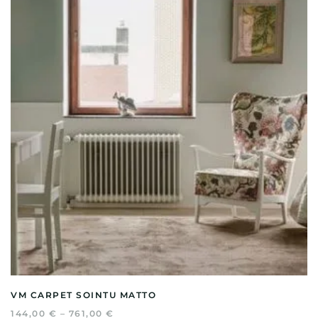
muunnelma.
Voit
tehdä
valinnat
tuotteen
sivulla.
VM CARPET SOINTU MATTO
HINTALUOKKA:
144,00
€
–
761,00
€