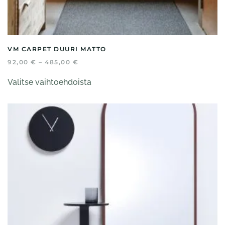
VM CARPET DUURI MATTO
HINTALUOKKA:
92,00
€
–
485,00
€
92,00 €
Tällä
-
Valitse vaihtoehdoista
tuotteella
485,00 €
on
useampi
muunnelma.
Voit
tehdä
valinnat
tuotteen
sivulla.