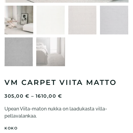
VM CARPET VIITA MATTO
HINTALUOKKA:
305,00
€
–
1610,00
€
305,00 €
Upean Viita-maton nukka on laadukasta villa-
-
1610,00 €
pellavalankaa.
KOKO