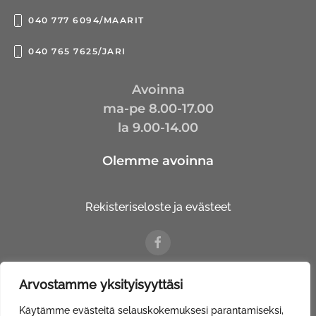
040 777 6094/MAARIT
040 765 7625/JARI
Avoinna
ma-pe 8.00-17.00
la 9.00-14.00
Olemme avoinna
Rekisteriseloste ja evästeet
Arvostamme yksityisyyttäsi
© Kalustetalo Tuovinen Oy |
Web Davas
Käytämme evästeitä selauskokemuksesi parantamiseksi,