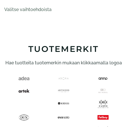
144,00 €
Tällä
-
Valitse vaihtoehdoista
tuotteella
761,00 €
on
useampi
muunnelma.
Voit
tehdä
TUOTEMERKIT
valinnat
tuotteen
Hae tuotteita tuotemerkin mukaan klikkaamalla logoa
sivulla.