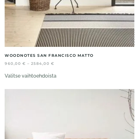
WOODNOTES SAN FRANCISCO MATTO
HINTALUOKKA:
960,00
€
–
2584,00
€
960,00 €
Tällä
-
Valitse vaihtoehdoista
tuotteella
2584,00 €
on
useampi
muunnelma.
Voit
tehdä
valinnat
tuotteen
sivulla.