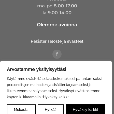
ma-pe 8.00-17.00
la 9.00-14.00
Olemme avoinna
Rekisteriseloste ja evästeet
Arvostamme yksityisyyttäsi
© Kalustetalo Tuovinen Oy |
Web Davas
Käytämme evästeitä selauskokemuksesi parantamiseksi,
personoitujen mainosten ja sisällön tarjoamiseksi ja
liikenteemme analysoimiseksi. Hyväksyt evästeidemme
käytön klikkaamalla ”Hyväksy kaikki”.
Mukauta
Hylkää
Hyväksy kaikki