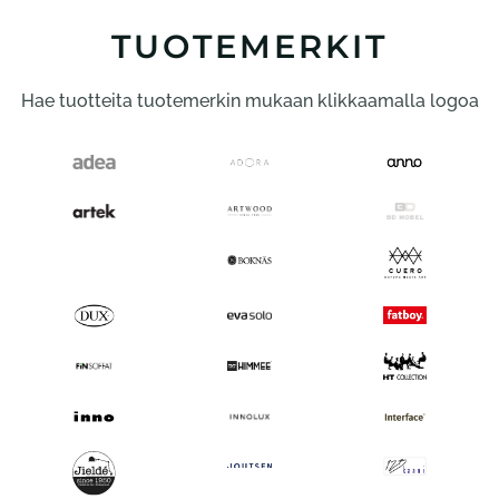
Voit
tehdä
TUOTEMERKIT
valinnat
tuotteen
Hae tuotteita tuotemerkin mukaan klikkaamalla logoa
sivulla.