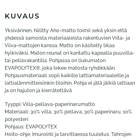
KUVAUS
Yksivärinen, hillitty Aho-matto toimii sekä yksin että
yhdessä samoista materiaaleista rakentuvien Viita- ja
Viiva-mattojen kanssa. Matto on käsitelty likaa
hylkiväksi. Maton reunat on kantattu kapealla puuvilla-
tai pellavakantilla. Pohjassa on liukumaton
EVAPOLYTEX®, joka tekee matosta ryhdikkään.
Pohjausmateriaali sopii kaikille lattiamateriaaleille ja
lattialämmitteisiinkin tiloihin. Pohja ei jätä jälkiä lattiaan
ja on hajuton ja kierrätettävä
Tyyppi: Villa-pellava-paperinarumatto
Materiaali: 30% villa, 30% pellava, 30% paperinaru, 10%
polyesteri
Pohjaus: EVAPOLYTEX
Hoito-ohje: Imurointi ja tarvittaessa tuuletus. Tahrojen