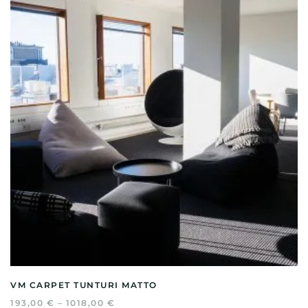
VM CARPET TUNTURI MATTO
HINTALUOKKA:
193,00
€
–
1018,00
€