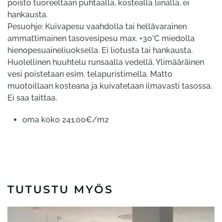
poisto tuoreeltaan puhtaalla, kostealla liinalla, ei
hankausta.
Pesuohje: Kuivapesu vaahdolla tai hellävarainen
ammattimainen tasovesipesu max. +30°C miedolla
hienopesuaineliuoksella. Ei liotusta tai hankausta.
Huolellinen huuhtelu runsaalla vedellä. Ylimääräinen
vesi poistetaan esim. telapuristimella. Matto
muotoillaan kosteana ja kuivatetaan ilmavasti tasossa.
Ei saa taittaa.
oma koko 241,00€/m2
TUTUSTU MYÖS