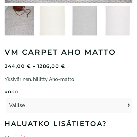
VM CARPET AHO MATTO
HINTALUOKKA:
244,00
€
–
1286,00
€
244,00 €
Yksivärinen, hillitty Aho-matto.
-
1286,00 €
KOKO
HALUATKO LISÄTIETOA?