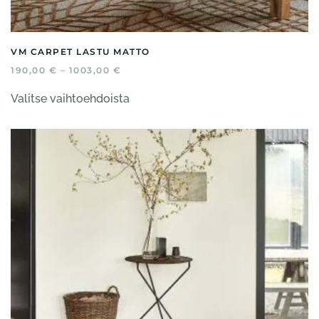
VM CARPET LASTU MATTO
HINTALUOKKA:
190,00
€
–
1003,00
€
190,00 €
Tällä
-
Valitse vaihtoehdoista
tuotteella
1003,00 €
on
useampi
muunnelma.
Voit
tehdä
valinnat
tuotteen
sivulla.