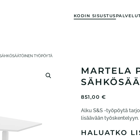
KODIN SISUSTUS
PALVELU
 SÄHKÖSÄÄTÖINEN TYÖPÖYTÄ
MARTELA P
SÄHKÖSÄÄ
851,00
€
Alku S&S -työpöytä tarjo
lisäävään työskentelyyn.
HALUATKO LI