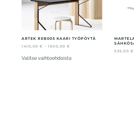
ARTEK REB005 KAARI TYÖPÖYTÄ
MARTELA
SÄHKÖS
HINTALUOKKA:
1410,00
€
–
1600,00
€
1410,00 €
535,00
€
Tällä
-
Valitse vaihtoehdoista
tuotteella
1600,00 €
on
useampi
muunnelma.
Voit
tehdä
valinnat
tuotteen
sivulla.