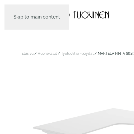
Skip to main content
Etusivu
/
Huonekalut
/
Työtuolit ja -pöydät
/ MARTELA PINTA S&S