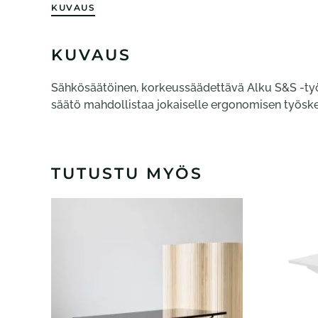
KUVAUS
KUVAUS
Sähkösäätöinen, korkeussäädettävä Alku S&S -työp
säätö mahdollistaa jokaiselle ergonomisen työskent
TUTUSTU MYÖS