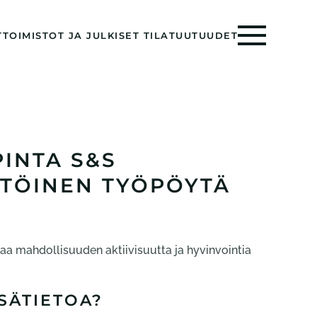
T
TOIMISTOT JA JULKISET TILAT
UUTUUDET
INTA S&S
TÖINEN TYÖPÖYTÄ
aa mahdollisuuden aktiivisuutta ja hyvinvointia
SÄTIETOA?