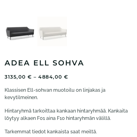
ADEA ELL SOHVA
HINTALUOKKA:
3135,00
€
–
4884,00
€
3135,00 €
Klassisen Ell-sohvan muotoilu on linjakas ja
-
4884,00 €
kevytilmeinen.
Hintaryhmä tarkoittaa kankaan hintaryhmää. Kankaita
löytyy alkaen F01 aina F10 hintaryhmän välillä.
Tarkemmat tiedot kankaista saat meiltä.