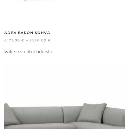
ADEA BARON SOHVA
HINTALUOKKA:
6171,00
€
–
8550,00
€
6171,00 €
Tällä
-
Valitse vaihtoehdoista
tuotteella
8550,00 €
on
useampi
muunnelma.
Voit
tehdä
valinnat
tuotteen
sivulla.