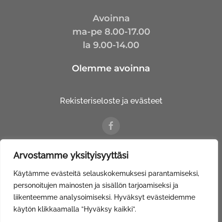
Avoinna
ma-pe 8.00-17.00
la 9.00-14.00
Olemme avoinna
Rekisteriseloste ja evästeet
Arvostamme yksityisyyttäsi
© Kalustetalo Tuovinen Oy |
Web Davas
Käytämme evästeitä selauskokemuksesi parantamiseksi,
personoitujen mainosten ja sisällön tarjoamiseksi ja
liikenteemme analysoimiseksi. Hyväksyt evästeidemme
käytön klikkaamalla ”Hyväksy kaikki”.