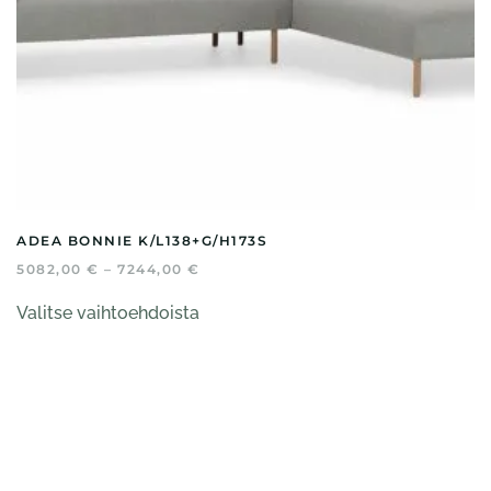
ADEA BONNIE K/L138+G/H173S
HINTALUOKKA:
5082,00
€
–
7244,00
€
5082,00 €
Tällä
-
Valitse vaihtoehdoista
tuotteella
7244,00 €
on
useampi
muunnelma.
Voit
tehdä
valinnat