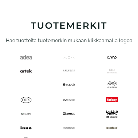
muunnelma.
Voit
tehdä
TUOTEMERKIT
valinnat
tuotteen
Hae tuotteita tuotemerkin mukaan klikkaamalla logoa
sivulla.