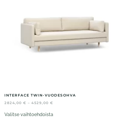
tuotteen
sivulla.
INTERFACE TWIN-VUODESOHVA
HINTALUOKKA:
2824,00
€
–
4529,00
€
2824,00 €
Tällä
-
Valitse vaihtoehdoista
tuotteella
4529,00 €
on
useampi