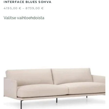
INTERFACE BLUES SOHVA
HINTALUOKKA:
4195,00
€
–
8739,00
€
4195,00 €
Tällä
-
Valitse vaihtoehdoista
tuotteella
8739,00 €
on
useampi
muunnelma.
Voit
tehdä
valinnat
tuotteen
sivulla.