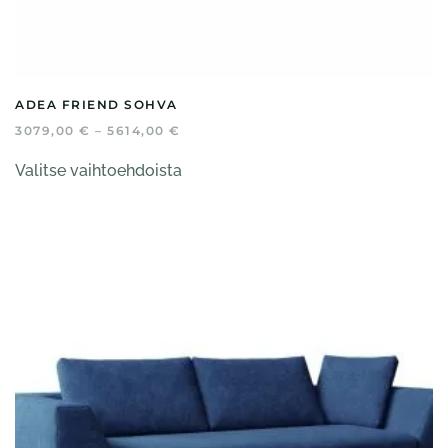
ADEA FRIEND SOHVA
HINTALUOKKA:
3079,00
€
–
5614,00
€
3079,00 €
Tällä
-
Valitse vaihtoehdoista
tuotteella
5614,00 €
on
useampi
muunnelma.
Voit
tehdä
valinnat
tuotteen
sivulla.