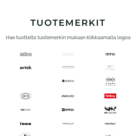
muunnelma.
Voit
tehdä
TUOTEMERKIT
valinnat
tuotteen
Hae tuotteita tuotemerkin mukaan klikkaamalla logoa
sivulla.