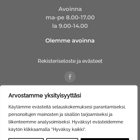
Avoinna
ma-pe 8.00-17.00
la 9.00-14.00
Olemme avoinna
Rekisteriseloste ja evästeet
Arvostamme yksityisyyttäsi
© Kalustetalo Tuovinen Oy |
Web Davas
Käytämme evästeitä selauskokemuksesi parantamiseksi,
personoitujen mainosten ja sisällön tarjoamiseksi ja
liikenteemme analysoimiseksi. Hyväksyt evästeidemme
käytön klikkaamalla ”Hyväksy kaikki”.