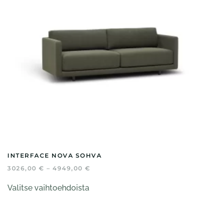
sivulla.
INTERFACE NOVA SOHVA
HINTALUOKKA:
3026,00
€
–
4949,00
€
3026,00 €
Tällä
-
Valitse vaihtoehdoista
tuotteella
4949,00 €
on
useampi