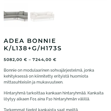
ADEA BONNIE
K/L138+G/H173S
HINTALUOKKA:
5082,00
€
–
7244,00
€
5082,00 €
Bonnie on modulaarinen sohvajärjestelmä, jonka
-
7244,00 €
kehityksessä on kiinnitetty erityistä huomiota
mittasuhteisiin ja mukavuuteen.
Hintaryhmä tarkoittaa kankaan hintaryhmää. Kankaita
löytyy alkaen F01 aina F10 hintaryhmän välillä.
Tarkemmat tiedot kankaista saat meiltä.