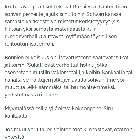
Irrotettavat päälliset tekevät Bonniesta ihanteellisen
sohvan perheille ja julkisiin tiloihin. Sohvan kanssa
samasta kankaasta valmistetut koristetyynyt (sis.
hintaan yksi samasta materiaalista kuin
rungonverhoilu) auttavat löytämään täydellisen
rentoutumisasennon.
Bonnien erikoisuus on lisävarusteena saatavat ”sukat”
jalkoihin. ”Sukat” ovat verhoillut holkit, jotka
asennetaan mustiin vakiometallijalkoihin. Kankaalla tai
nahalla verhoiltujen jalkojen avulla sohvan ilme voi
muuttua leikkisämmäksi tai harmonisemmaksi,
yhdistelmästä riippuen.
Myymälässä esillä ylläoleva kokoonpano, Siru
kankaalla.
Jos muut värit tai eri vaihtoehdot kiinnostavat, otathan
yhteyttä.