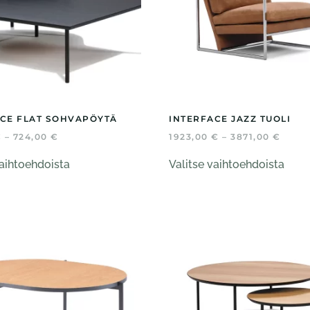
sivulla.
sivul
CE FLAT SOHVAPÖYTÄ
INTERFACE JAZZ TUOLI
HINTALUOKKA:
HINT
€
–
724,00
€
1923,00
€
–
3871,00
€
648,00 €
1923,
Tällä
Tällä
-
-
vaihtoehdoista
Valitse vaihtoehdoista
tuotteella
tuott
724,00 €
3871,
on
on
useampi
usea
muunnelma.
muun
Voit
Voit
tehdä
tehd
valinnat
valin
tuotteen
tuot
sivulla.
sivul