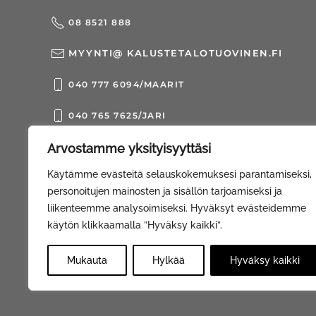
08 8521 888
MYYNTI@ KALUSTETALOTUOVINEN.FI
040 777 6094/MAARIT
040 765 7625/JARI
Arvostamme yksityisyyttäsi
© Kalustetalo Tuovinen Oy |
Web Davas
Käytämme evästeitä selauskokemuksesi parantamiseksi,
personoitujen mainosten ja sisällön tarjoamiseksi ja
liikenteemme analysoimiseksi. Hyväksyt evästeidemme
käytön klikkaamalla ”Hyväksy kaikki”.
Mukauta
Hylkää
Hyväksy kaikki