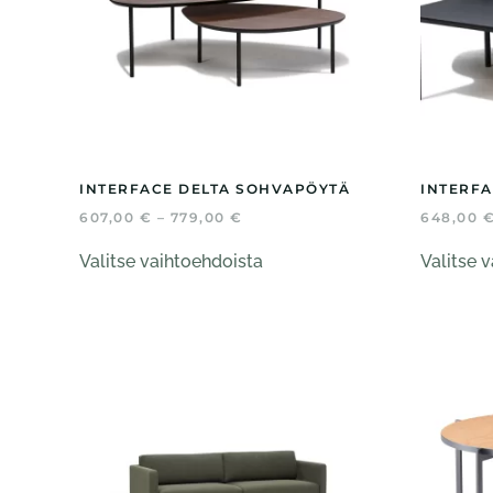
sivulla.
INTERFACE DELTA SOHVAPÖYTÄ
INTERFA
HINTALUOKKA:
607,00
€
–
779,00
€
648,00
607,00 €
Tällä
-
Valitse vaihtoehdoista
Valitse 
tuotteella
779,00 €
on
useampi
muunnelma.
Voit
tehdä
valinnat
tuotteen
sivulla.