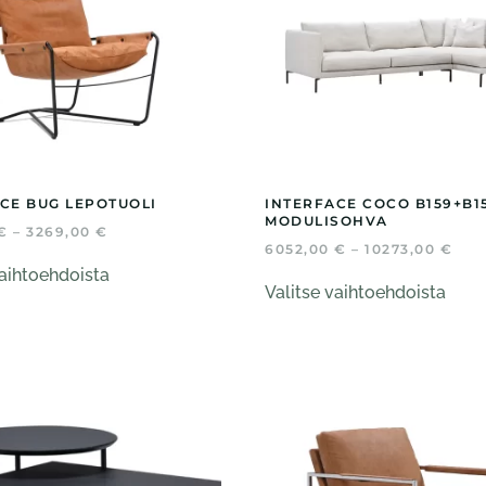
CE BUG LEPOTUOLI
INTERFACE COCO B159+B1
MODULISOHVA
HINTALUOKKA:
€
–
3269,00
€
1943,00 €
HIN
6052,00
€
–
10273,00
€
Tällä
-
605
Tällä
vaihtoehdoista
tuotteella
3269,00 €
-
Valitse vaihtoehdoista
tuott
102
on
on
useampi
usea
muunnelma.
muun
Voit
Voit
tehdä
tehd
valinnat
valin
tuotteen
tuot