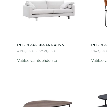
INTERFACE BLUES SOHVA
INTERFA
HINTALUOKKA:
4195,00
€
–
8739,00
€
1943,00
4195,00 €
Tällä
-
Valitse vaihtoehdoista
Valitse 
tuotteella
8739,00 €
on
useampi
muunnelma.
Voit
tehdä
valinnat
tuotteen