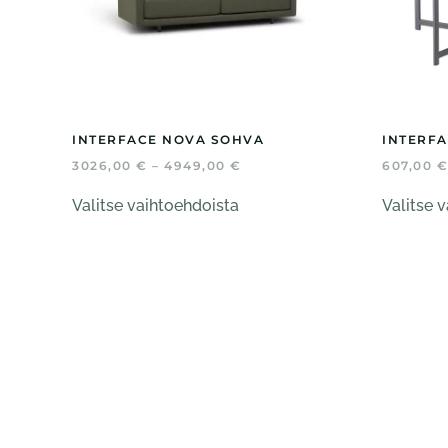
INTERFACE NOVA SOHVA
INTERFA
HINTALUOKKA:
3026,00
€
–
4949,00
€
607,00
€
3026,00 €
Tällä
-
Valitse vaihtoehdoista
Valitse 
tuotteella
4949,00 €
on
useampi
muunnelma.
Voit
tehdä
valinnat
tuotteen
sivulla.